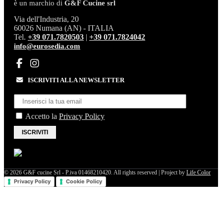
è un marchio di
G&F Cucine srl
Via dell'Industria, 20
60026 Numana (AN) - ITALIA
Tel.
+39 071.7820503
|
+39 071.7824042
info@eurosedia.com
ISCRIVITI ALLA NEWSLETTER
Accetto la
Privacy Policy
ISCRIVITI
© 2026 G&F cucine Srl - P.iva 01468210420. All rights reserved | Project by
Life Color
Privacy Policy
Cookie Policy