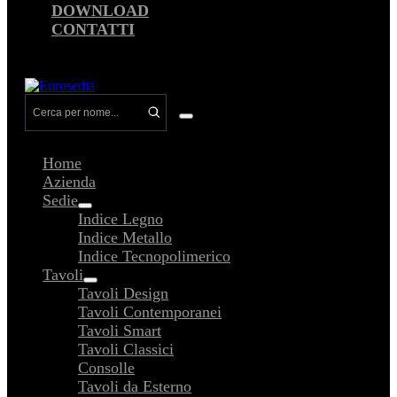
DOWNLOAD
CONTATTI
Attiva/disattiva
menu
Home
Azienda
Sedie
Attiva/disattiva
Indice Legno
menu
Indice Metallo
Indice Tecnopolimerico
Tavoli
Attiva/disattiva
Tavoli Design
menu
Tavoli Contemporanei
Tavoli Smart
Tavoli Classici
Consolle
Tavoli da Esterno