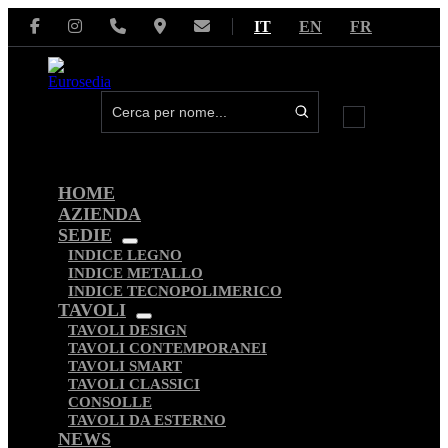
Salta
IT
EN
FR
al
contenuto
Attiva/disa
menu
HOME
AZIENDA
SEDIE
Attiva/disattiva
INDICE LEGNO
menu
INDICE METALLO
INDICE TECNOPOLIMERICO
TAVOLI
Attiva/disattiva
TAVOLI DESIGN
menu
TAVOLI CONTEMPORANEI
TAVOLI SMART
TAVOLI CLASSICI
CONSOLLE
TAVOLI DA ESTERNO
NEWS