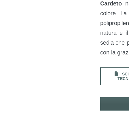
Cardeto
na
colore. La
polipropile
natura e i
sedia che p
con la graz
SC
TECN