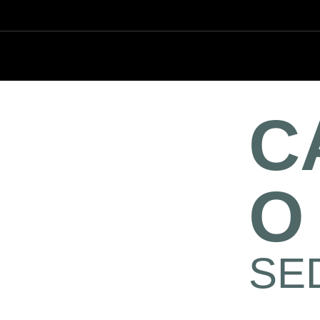
C
O
SE