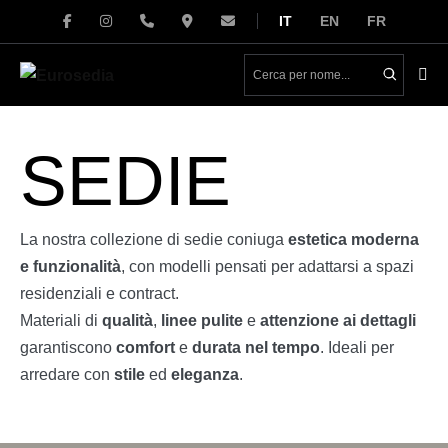
Salta
IT
EN
FR
al
contenuto
Atti
me
SEDIE
La nostra collezione di sedie coniuga
estetica moderna
e funzionalità
, con modelli pensati per adattarsi a spazi
residenziali e contract.
Materiali di
qualità
,
linee pulite
e
attenzione ai dettagli
garantiscono
comfort
e
durata nel tempo
. Ideali per
arredare con
stile
ed
eleganza
.