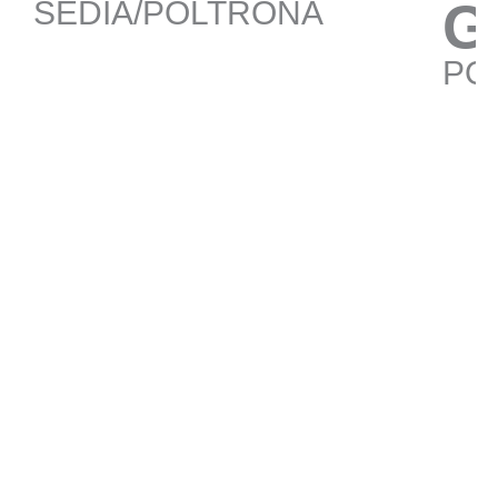
G
SEDIA/POLTRONA
PO