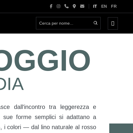
IT
EN
FR
Attiva/d
menu
OGGIO
DIA
ce dall’incontro tra leggerezza e
Le sue forme semplici si adattano a
, i colori — dal lino naturale al rosso