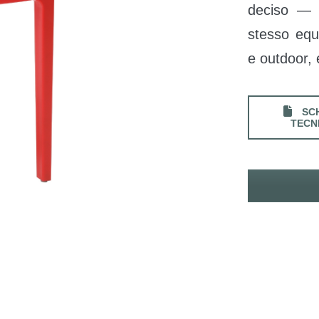
deciso — r
stesso equi
e outdoor, 
SC
TECN