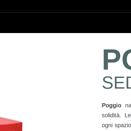
P
SE
Poggio
nas
solidità. 
ogni spazio