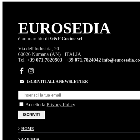
EURO
SEDIA
è un marchio di
G&F Cucine srl
Via dell'Industria, 20
60026 Numana (AN) - ITALIA
Tel.
+39 071.7820503
|
+39 071.7824042
info@eurosedia.c
ISCRIVITI ALLA NEWSLETTER
Accetto la
Privacy Policy
ISCRIVITI
>
HOME
>
AZIENDA