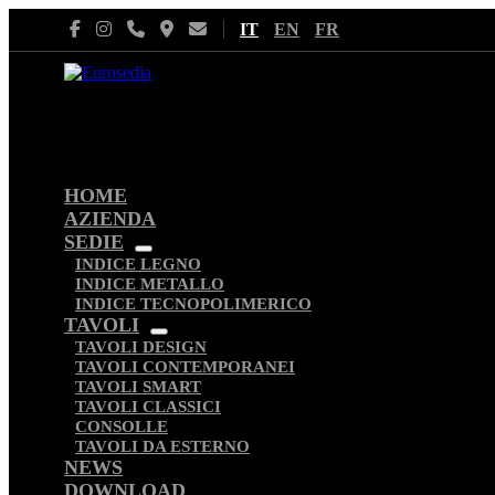
Salta
IT
EN
FR
al
contenuto
HOME
AZIENDA
SEDIE
Attiva/disattiva
INDICE LEGNO
menu
INDICE METALLO
INDICE TECNOPOLIMERICO
TAVOLI
Attiva/disattiva
TAVOLI DESIGN
menu
TAVOLI CONTEMPORANEI
TAVOLI SMART
TAVOLI CLASSICI
CONSOLLE
TAVOLI DA ESTERNO
NEWS
DOWNLOAD