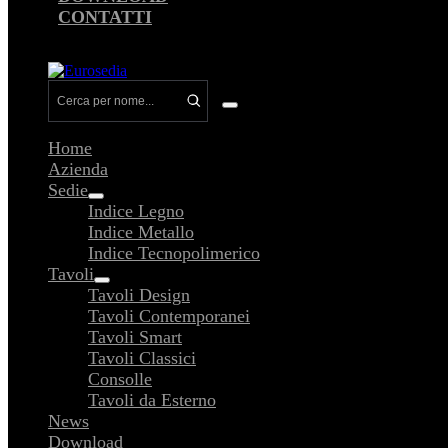
CONTATTI
Attiva/disattiva
menu
Home
Azienda
Sedie
Attiva/disattiva
Indice Legno
menu
Indice Metallo
Indice Tecnopolimerico
Tavoli
Attiva/disattiva
Tavoli Design
menu
Tavoli Contemporanei
Tavoli Smart
Tavoli Classici
Consolle
Tavoli da Esterno
News
Download