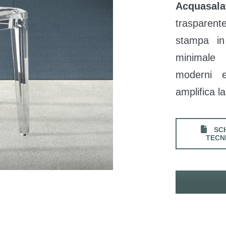
Acquasala
trasparent
stampa in
minimale 
moderni e
amplifica l
SC
TECN