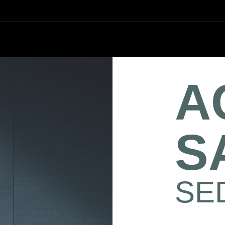
A
S
SE