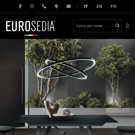
Salta
IT
EN
FR
al
contenuto
Atti
me