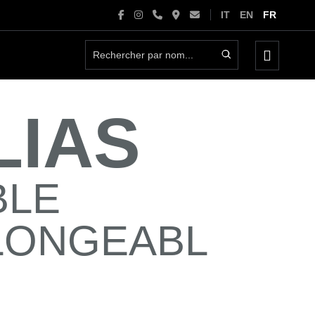
IT
EN
FR
basculer
le
menu
LIAS
BLE
LONGEABL