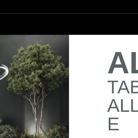
A
TA
AL
E