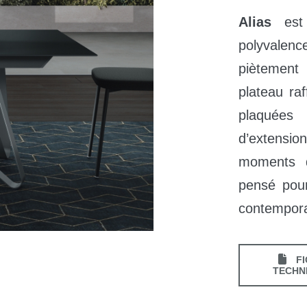
Alias
est 
polyvalen
piètement
plateau raf
plaquées
d’extensi
moments d
pensé pour
contempora
FI
TECHN