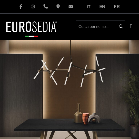
Salta
IT
EN
FR
al
contenuto
Atti
me