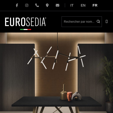
Aller
IT
EN
FR
au
contenu
basc
le
me