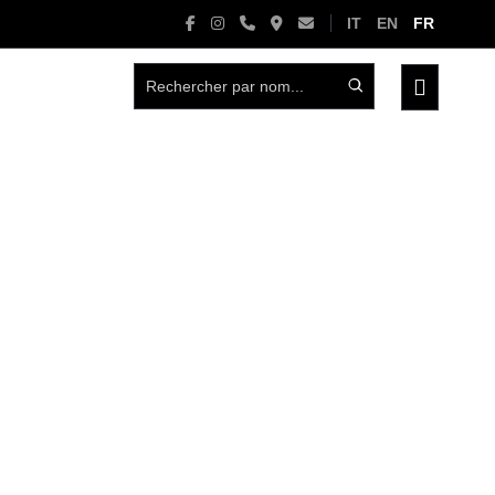
IT
EN
FR
basculer
le
menu