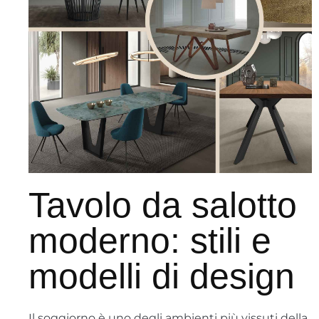
modelli
di
design
Tavolo da salotto
moderno: stili e
modelli di design
Il soggiorno è uno degli ambienti più vissuti della