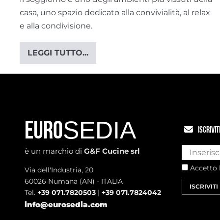
casa, uno spazio dedicato alla convivialità, al relax
e alla condivisione.
LEGGI TUTTO...
Tavolo
da
salotto
moderno:
stili
e
modelli
di
design
SEDIA
EURO
ISCRIVI
è un marchio di
G&F Cucine srl
Accetto 
Via dell'Industria, 20
60026 Numana (AN) - ITALIA
ISCRIVITI
Tel.
+39 071.7820503
|
+39 071.7824042
info@eurosedia.com