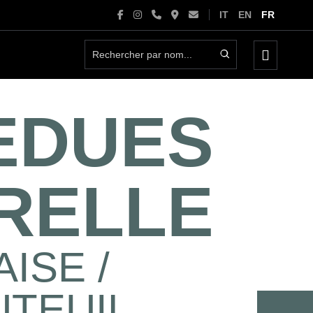
IT
EN
FR
basculer
le
menu
EDUES
RELLE
ISE /
UTEUIL