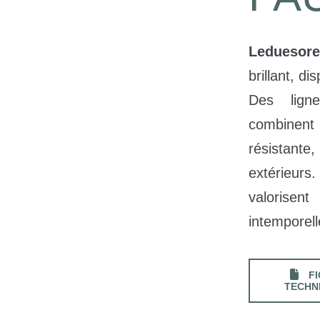
Leduesore
brillant, di
Des lign
combinen
résistante,
extérieur
valorisen
intemporell
FI
TECHN