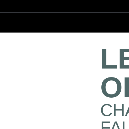
L
O
CHA
FA