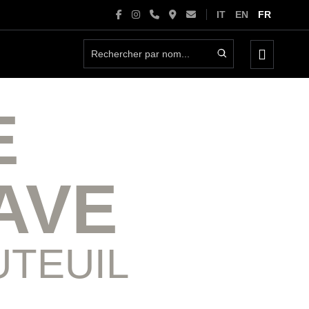
IT
EN
FR
basculer
le
menu
E
AVE
UTEUIL