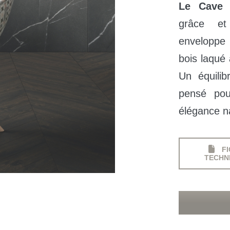
Le Cave
a
grâce et
enveloppe 
bois laqué 
Un équilib
pensé pou
élégance na
FI
TECHN