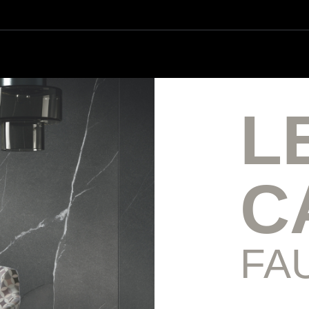
L
C
FA