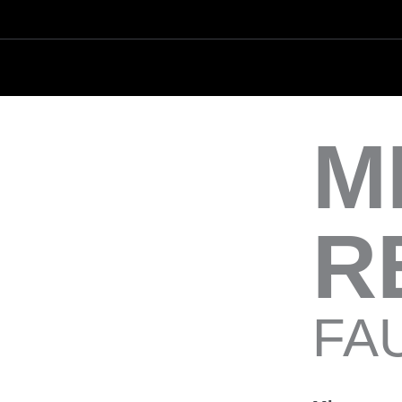
M
R
FA