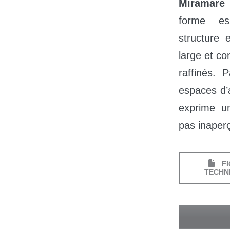
Miramare
a
forme es
structure 
large et co
raffinés. 
espaces d’
exprime u
pas inaper
FI
TECHN