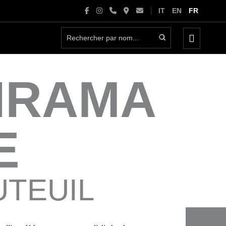
IT
EN
FR
basculer
le
menu
IRAMA
E
UTEUIL