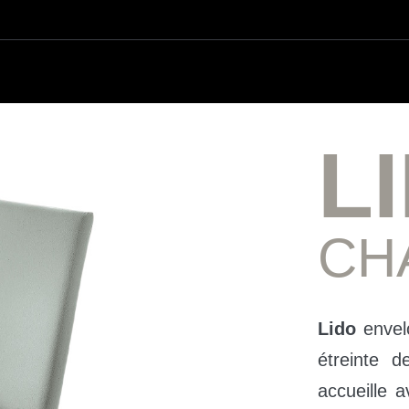
L
CH
Lido
envel
étreinte d
accueille 