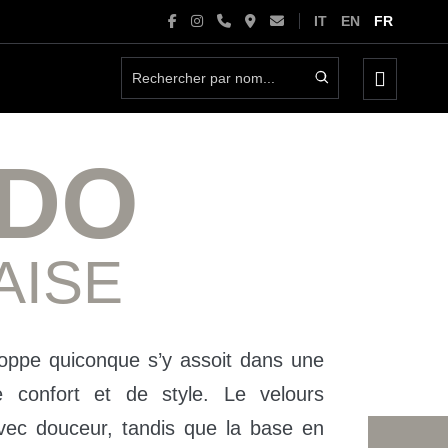
IT
EN
FR
basculer
le
menu
IDO
AISE
oppe quiconque s’y assoit dans une
e confort et de style. Le velours
avec douceur, tandis que la base en