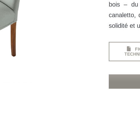
bois – du
canaletto,
solidité et
FI
TECHN