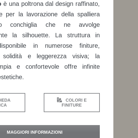
o
è una poltrona dal design raffinato,
le per la lavorazione della spalliera
to conchiglia che ne avvolge
nte la silhouette. La struttura in
disponibile in numerose finiture,
 solidità e leggerezza visiva; la
pia e confortevole offre infinite
estetiche.
HEDA
COLORI E
ICA
FINITURE
MAGGIORI INFORMAZIONI