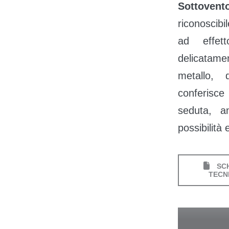
Sottovent
riconoscibi
ad effet
delicatame
metallo, 
conferisce
seduta, am
possibilità 
SC
TECN