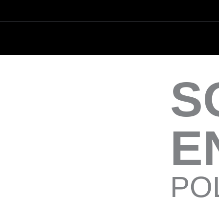
S
E
PO