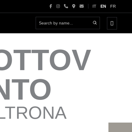
IT
EN
FR
Menu
Toggle
OTTOV
NTO
LTRONA