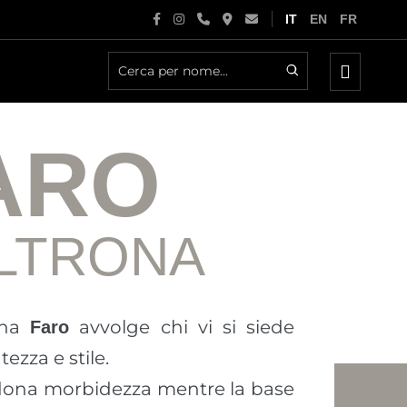
IT
EN
FR
Attiva/d
menu
ARO
LTRONA
ona
avvolge chi vi si siede
Faro
tezza e stile.
o dona morbidezza mentre la base