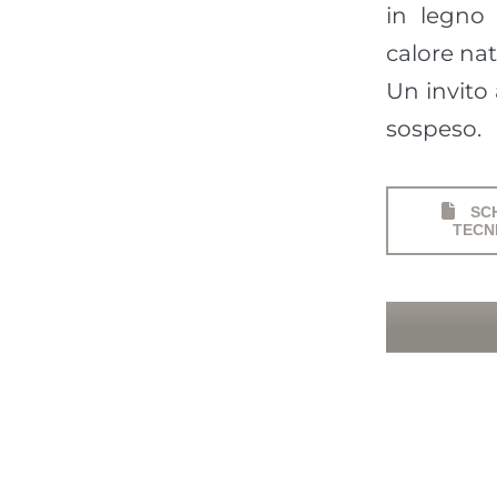
in legno 
calore nat
Un invito 
sospeso.
SC
TECN