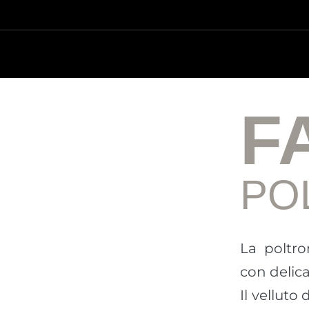
F
PO
La poltr
con delica
Il vellut