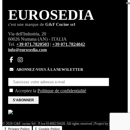
EURO
SEDIA
c'est une marque de
G&F Cucine srl
Via dell'Industria, 20
60026 Numana (AN) - ITALIA
Tel.
+39 071.7820503
|
+39 071.7824042
info@eurosedia.com
ABONNEZ-VOUS À LA NEWSLETTER
Acceptez la
Politique de confidentialité
S'ABONNER
© 2026 G&F cucine Srl - P.iva 01468210420. All rights reserved | Project by
Life Color
Privacy Policy
Cookie Policy