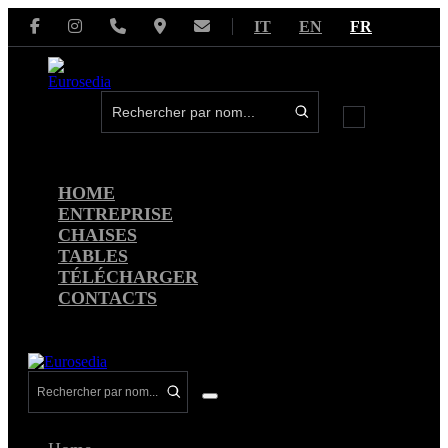
Aller
IT
EN
FR
au
contenu
basculer
le
menu
HOME
ENTREPRISE
CHAISES
TABLES
TÉLÉCHARGER
CONTACTS
basculer
le
menu