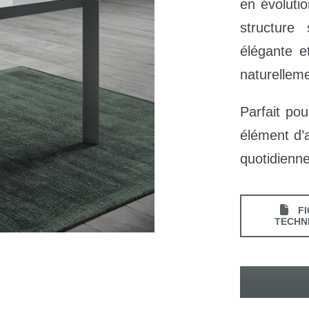
en évolutio
structure
élégante e
naturellem
Parfait po
élément d’
quotidienne
FI
TECHN