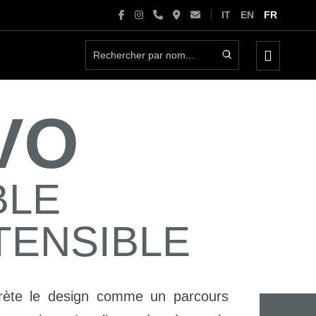
IT
EN
FR
basculer
le
menu
VO
BLE
TENSIBLE
rète le design comme un parcours