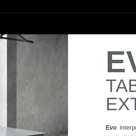
E
TA
EX
Evo
interp